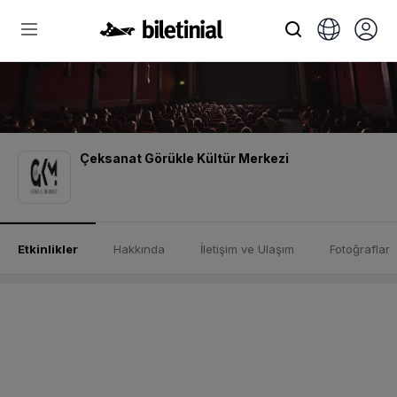
Çeksanat Görükle Kültür Merkezi
Etkinlikler
Hakkında
İletişim ve Ulaşım
Fotoğraflar