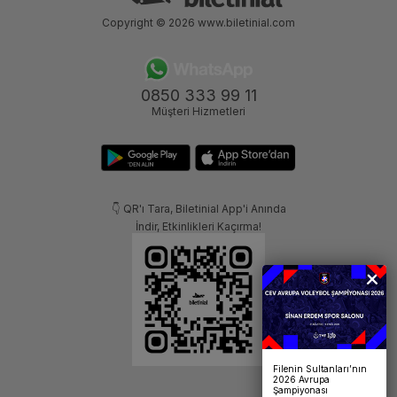
Copyright © 2026
www.biletinial.com
0850 333 99 11
Müşteri Hizmetleri
👇 QR'ı Tara, Biletinial App'i Anında
İndir, Etkinlikleri Kaçırma!
Filenin Sultanları’nın
2026 Avrupa
Şampiyonası