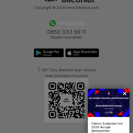
Copyright © 2026
www.biletinial.com
0850 333 99 11
Müşteri Hizmetleri
👇 QR'ı Tara, Biletinial App'i Anında
İndir, Etkinlikleri Kaçırma!
Filenin Sultanları’nın
2026 Avrupa
Şampiyonası