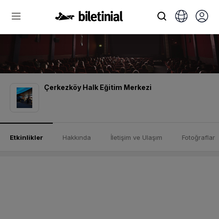
Çerkezköy Halk Eğitim Merkezi
Etkinlikler
Hakkında
İletişim ve Ulaşım
Fotoğraflar