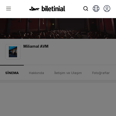
Miliamal AVM
SİNEMA
Hakkında
İletişim ve Ulaşım
Fotoğraflar