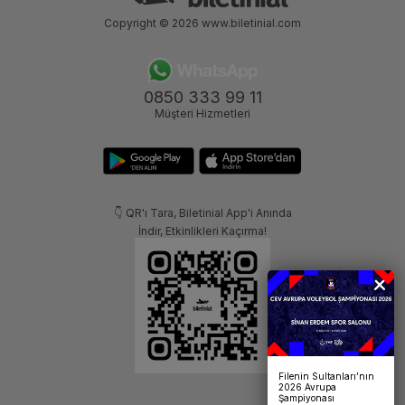
Copyright © 2026
www.biletinial.com
0850 333 99 11
Müşteri Hizmetleri
👇 QR'ı Tara, Biletinial App'i Anında
İndir, Etkinlikleri Kaçırma!
Filenin Sultanları’nın
2026 Avrupa
Şampiyonası