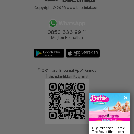
Copyright © 2026
www.biletinial.com
0850 333 99 11
Müşteri Hizmetleri
👇 QR'ı Tara, Biletinial App'i Anında
İndir, Etkinlikleri Kaçırma!
Gişe rekortmeni Barbie
The Movie filmini canlı