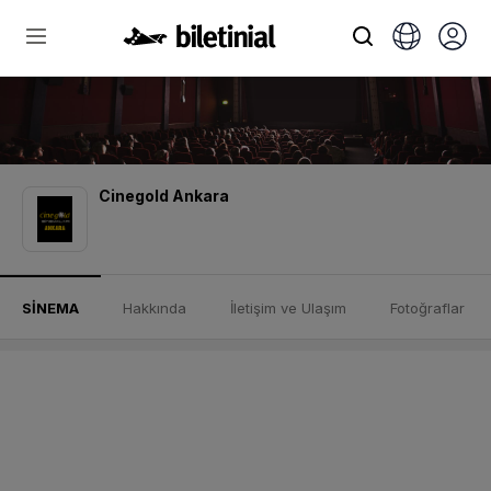
Cinegold Ankara
SİNEMA
Hakkında
İletişim ve Ulaşım
Fotoğraflar