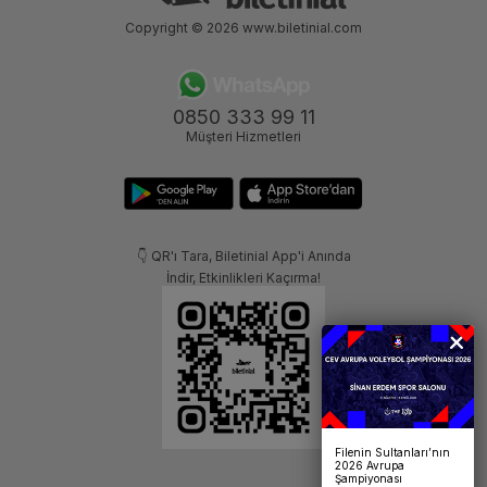
Copyright © 2026
www.biletinial.com
0850 333 99 11
Müşteri Hizmetleri
👇 QR'ı Tara, Biletinial App'i Anında
İndir, Etkinlikleri Kaçırma!
Filenin Sultanları’nın
2026 Avrupa
Şampiyonası