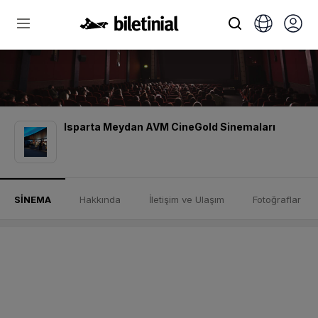
Isparta Meydan AVM CineGold Sinemaları
SİNEMA
Hakkında
İletişim ve Ulaşım
Fotoğraflar