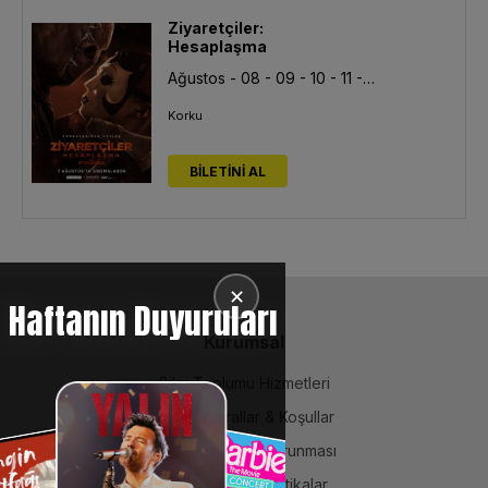
Ziyaretçiler:
Hesaplaşma
Ağustos - 08 - 09 - 10 - 11 - 12 - 13
Korku
BİLETİNİ AL
✕
Haftanın Duyuruları
Kurumsal
Bilgi Toplumu Hizmetleri
BiPuan Kurallar & Koşullar
Kişisel Verilerin Korunması
Sözleşme ve Politikalar