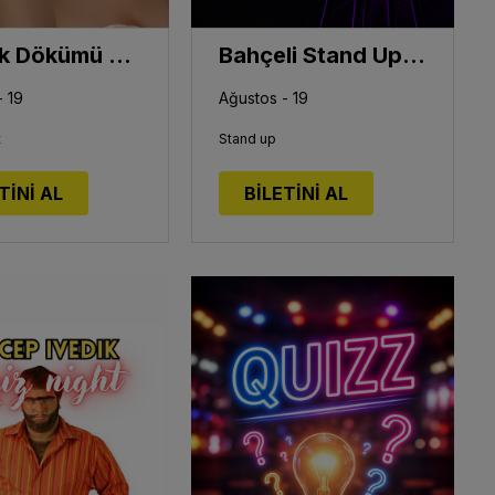
Yaprak Dökümü Quiz Night
Bahçeli Stand Up Gecesi
- 19
Ağustos - 19
t
Stand up
TİNİ AL
BİLETİNİ AL