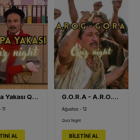
Avrupa Yakası Quiz Night
G.O.R.A - A.R.O.G Quiz Night
 11
Ağustos - 12
t
Quiz Night
TİNİ AL
BİLETİNİ AL