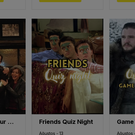
How I Met Your Mother Quiz Night
Friends Quiz Night
Ağustos - 13
Ağustos -