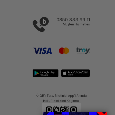
0850 333 99 11
Müşteri Hizmetleri
👇 QR'ı Tara, Biletinial App'i Anında
İndir, Etkinlikleri Kaçırma!