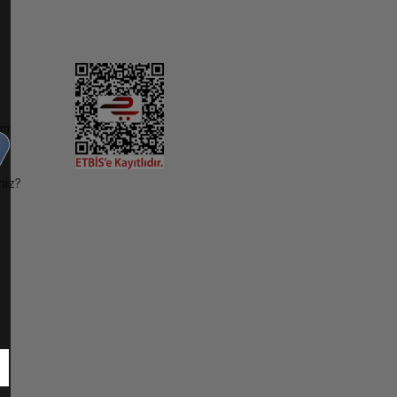
im
niz?
ı