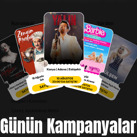
Kurumsal
Yardım
Bilgi Toplumu Hizmetleri
SSS
BiPuan Kurallar & Koşullar
İptal, İade ve Değiş
Kişisel Verilerin Korunması
Nasıl Bilet Alınır
Sözleşme ve Politikalar
Biletinizi Mi Kaybetti
Entegre Yönetim Sistemi Politikası
Kurumsal Kimlik
Hakkımızda
Müşteri Hizmetleri
Çerez Aydınlatma Metni
Günün Kampanyalar
Online Ödeme Koşulları
İletişim