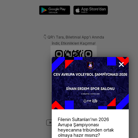
👇 QR'ı Tara, Biletinial App'i Anında
İndir, Etkinlikleri Kaçırma!
Filenin Sultanları’nın 2026
Avrupa Şampiyonası
heyecanına tribünden ortak
olmaya hazır mısınız?