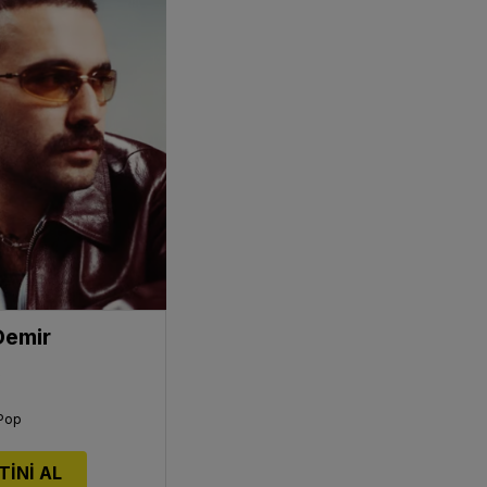
Demir
3
 Pop
TİNİ AL