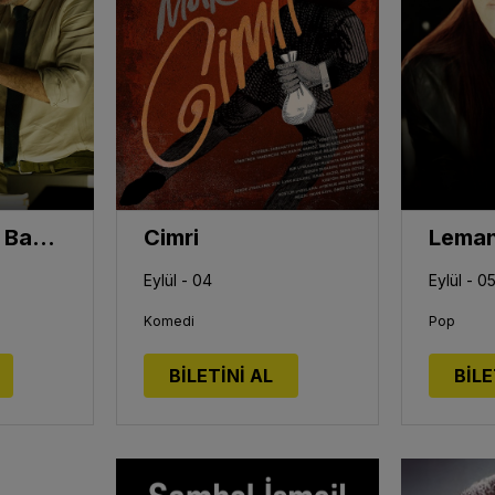
Sesler - Salih Bademci
Cimri
Lema
Eylül - 04
Eylül - 0
Komedi
Pop
BİLETİNİ AL
BİLE