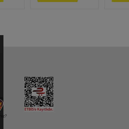
im
niz?