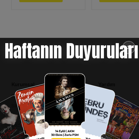
Haftanın Duyuruları
✕
Kurumsal
Yardım
Bilgi Toplumu Hizmetleri
SSS
BiPuan Kurallar & Koşullar
İptal, İade ve Değiş
Kişisel Verilerin Korunması
Nasıl Bilet Alınır
Sözleşme ve Politikalar
Biletinizi Mi Kaybetti
Entegre Yönetim Sistemi Politikası