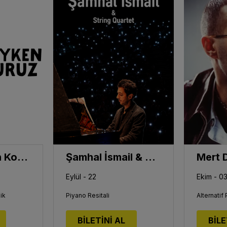
Yüzyüzeyken Konuşuruz
Şamhal İsmail & String Quartet
Mert 
Eylül - 22
Ekim - 0
ik
Piyano Resitali
Alternatif
BİLETİNİ AL
BİLE