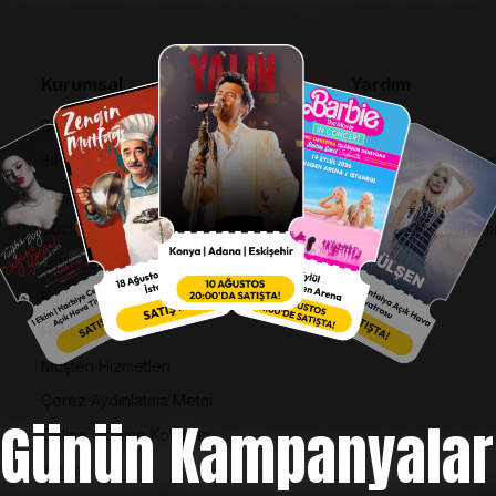
Kurumsal
Yardım
Bilgi Toplumu Hizmetleri
SSS
BiPuan Kurallar & Koşullar
İptal, İade ve Değiş
Kişisel Verilerin Korunması
Nasıl Bilet Alınır
Sözleşme ve Politikalar
Biletinizi Mi Kaybetti
Entegre Yönetim Sistemi Politikası
Kurumsal Kimlik
Hakkımızda
Müşteri Hizmetleri
Çerez Aydınlatma Metni
Günün Kampanyalar
Online Ödeme Koşulları
İletişim