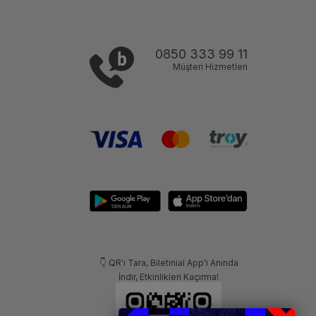
0850 333 99 11
Müşteri Hizmetleri
👇 QR'ı Tara, Biletinial App'i Anında
İndir, Etkinlikleri Kaçırma!