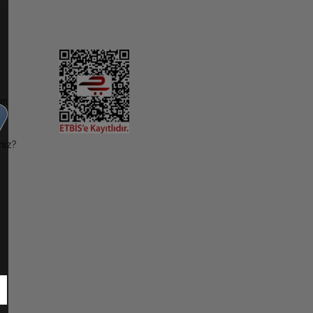
im
niz?
ı