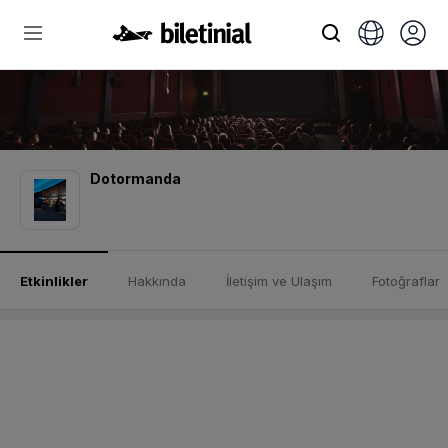
Dotormanda
Etkinlikler
Hakkında
İletişim ve Ulaşım
Fotoğraflar