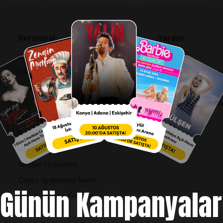
Kurumsal
Yardım
Bilgi Toplumu Hizmetleri
SSS
BiPuan Kurallar & Koşullar
İptal, İade ve Değiş
Kişisel Verilerin Korunması
Nasıl Bilet Alınır
Sözleşme ve Politikalar
Biletinizi Mi Kaybetti
Entegre Yönetim Sistemi Politikası
Kurumsal Kimlik
Hakkımızda
Müşteri Hizmetleri
Çerez Aydınlatma Metni
Günün Kampanyalar
Online Ödeme Koşulları
İletişim