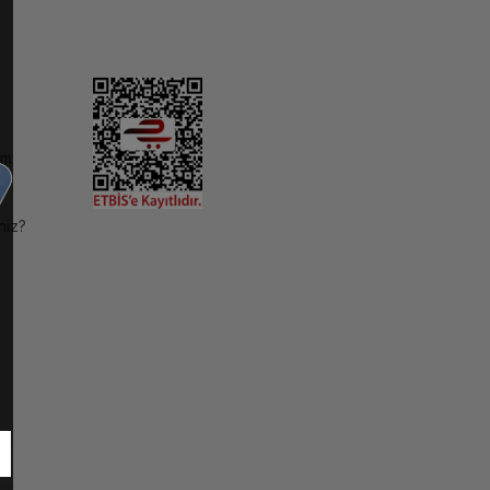
im
niz?
ı