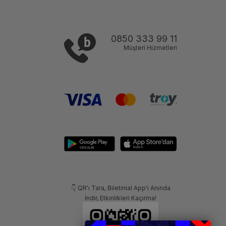
0850 333 99 11
Müşteri Hizmetleri
👇 QR'ı Tara, Biletinial App'i Anında
İndir, Etkinlikleri Kaçırma!