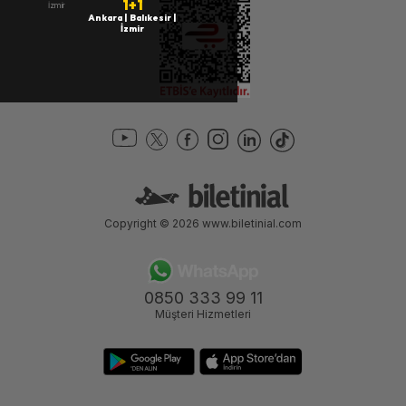
1+1
a | İstanbul | İzmir
Ankara | Balıkesir |
İzmir
Copyright © 2026
www.biletinial.com
0850 333 99 11
Müşteri Hizmetleri