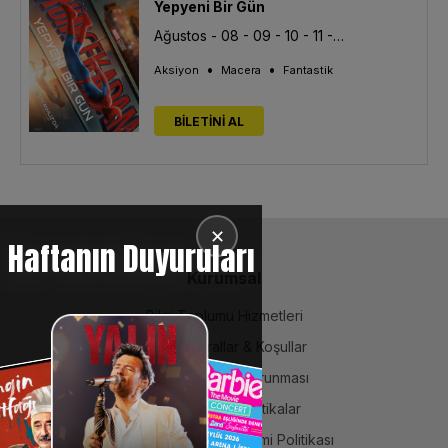
Yepyeni Bir Gün
Ağustos - 08 - 09 - 10 - 11 - 12 - 13
•
•
Aksiyon
Macera
Fantastik
BİLETİNİ AL
✕
Haftanın Duyuruları
Kurumsal
Bilgi Toplumu Hizmetleri
BiPuan Kurallar & Koşullar
Kişisel Verilerin Korunması
Sözleşme ve Politikalar
Entegre Yönetim Sistemi Politikası