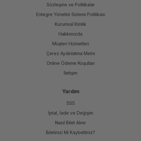
Sözleşme ve Politikalar
Entegre Yönetim Sistemi Politikası
Kurumsal Kimlik
Hakkımızda
Müşteri Hizmetleri
Çerez Aydınlatma Metni
Online Ödeme Koşulları
İletişim
Günün Kampanyaları
Yardım
SSS
İptal, İade ve Değişim
Nasıl Bilet Alınır
1+1
2. Bilette %50
1+1
%20 İndirim
İndirim
Biletinizi Mi Kaybettiniz?
Ankara | Balıkesir 
Turnede!
Ankara | Kocaeli | Sakarya
İzmir
Ankara | İstanbul | İzmir