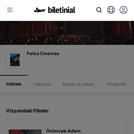
Fatsa Cinemas
SİNEMA
Hakkında
İletişim ve Ulaşım
Fotoğraflar
Vizyondaki Filmler
Örümcek-Adam: