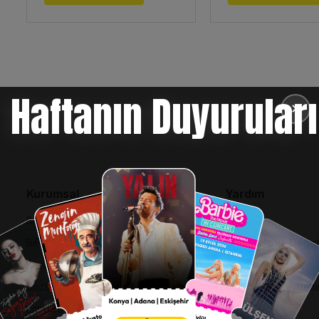
Haftanın Duyuruları
✕
Kurumsal
Yardım
Bilgi Toplumu Hizmetleri
SSS
BiPuan Kurallar & Koşullar
İptal, İade ve Değiş
Kişisel Verilerin Korunması
Nasıl Bilet Alınır
Sözleşme ve Politikalar
Biletinizi Mi Kaybetti
Entegre Yönetim Sistemi Politikası