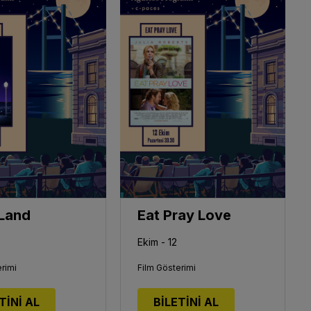
 Land
Eat Pray Love
5
Ekim - 12
rimi
Film Gösterimi
TİNİ AL
BİLETİNİ AL