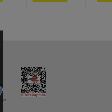
im
niz?