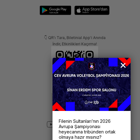
👇 QR'ı Tara, Biletinial App'i Anında
İndir, Etkinlikleri Kaçırma!
Filenin Sultanları’nın 2026
Avrupa Şampiyonası
heyecanına tribünden ortak
olmaya hazır mısınız?