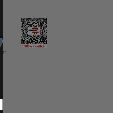
im
niz?
ı