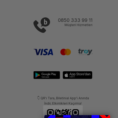
0850 333 99 11
Müşteri Hizmetleri
👇 QR'ı Tara, Biletinial App'i Anında
İndir, Etkinlikleri Kaçırma!