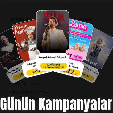
Kurumsal
Yardım
Bilgi Toplumu Hizmetleri
SSS
BiPuan Kurallar & Koşullar
İptal, İade ve Değiş
Kişisel Verilerin Korunması
Nasıl Bilet Alınır
Sözleşme ve Politikalar
Biletinizi Mi Kaybetti
Entegre Yönetim Sistemi Politikası
Kurumsal Kimlik
Hakkımızda
Müşteri Hizmetleri
Çerez Aydınlatma Metni
Günün Kampanyalar
Online Ödeme Koşulları
İletişim