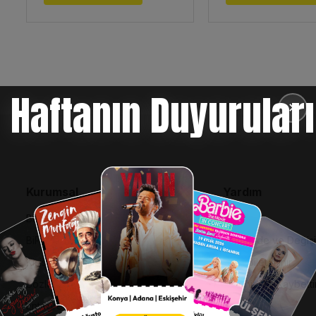
Haftanın Duyuruları
✕
Kurumsal
Yardım
Bilgi Toplumu Hizmetleri
SSS
BiPuan Kurallar & Koşullar
İptal, İade ve Değiş
Kişisel Verilerin Korunması
Nasıl Bilet Alınır
Sözleşme ve Politikalar
Biletinizi Mi Kaybetti
Entegre Yönetim Sistemi Politikası