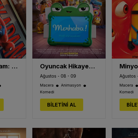
Örümcek-Adam: Yepyeni Bir Gün
Oyuncak Hikayesi 5
Ağustos - 08 - 09
Ağustos 
•
•
•
Macera
Animasyon
Macera
Komedi
Komedi
BİLETİNİ AL
BİLE