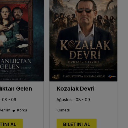
lıktan Gelen
Kozalak Devri
- 08 - 09
Ağustos - 08 - 09
•
Gerilim
Korku
Komedi
TİNİ AL
BİLETİNİ AL