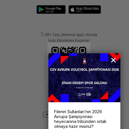
👇 QR'ı Tara, Biletinial App'i Anında
İndir, Etkinlikleri Kaçırma!
Filenin Sultanları’nın 2026
Avrupa Şampiyonası
heyecanına tribünden ortak
olmaya hazır mısınız?