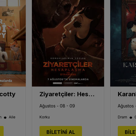
cotty
Ziyaretçiler: Hesaplaşma
Karan
Ağustos - 08 - 09
Ağustos 
•
•
n
Aile
Korku
Dram
BİLETİNİ AL
BİLE