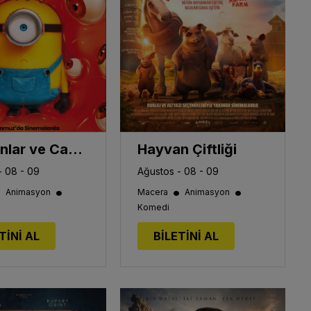
Minyonlar ve Canavarlar
Hayvan Çiftliği
- 08 - 09
Ağustos - 08 - 09
•
•
•
•
Animasyon
Macera
Animasyon
Komedi
TİNİ AL
BİLETİNİ AL