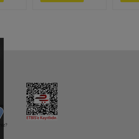
im
niz?