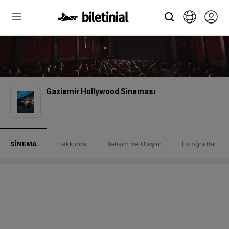
Gaziemir Hollywood Sineması
SİNEMA
Hakkında
İletişim ve Ulaşım
Fotoğraflar