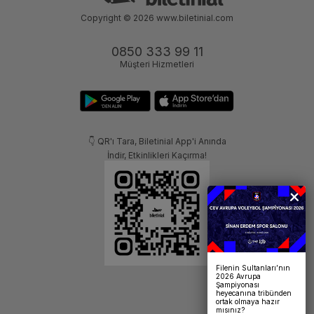
Copyright © 2026
www.biletinial.com
0850 333 99 11
Müşteri Hizmetleri
👇 QR'ı Tara, Biletinial App'i Anında
İndir, Etkinlikleri Kaçırma!
Filenin Sultanları’nın
2026 Avrupa
Şampiyonası
heyecanına tribünden
ortak olmaya hazır
mısınız?