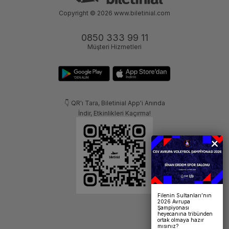
Copyright © 2026
www.biletinial.com
0850 333 99 11
Müşteri Hizmetleri
👇 QR'ı Tara, Biletinial App'i Anında
İndir, Etkinlikleri Kaçırma!
Filenin Sultanları’nın
2026 Avrupa
Şampiyonası
heyecanına tribünden
ortak olmaya hazır
mısınız?