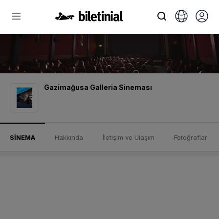
Gazimağusa Galleria Sineması
SİNEMA
Hakkında
İletişim ve Ulaşım
Fotoğraflar