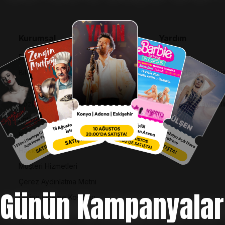
Kurumsal
Yardım
Bilgi Toplumu Hizmetleri
SSS
BiPuan Kurallar & Koşullar
İptal, İade ve Değiş
Kişisel Verilerin Korunması
Nasıl Bilet Alınır
Sözleşme ve Politikalar
Biletinizi Mi Kaybetti
Entegre Yönetim Sistemi Politikası
Kurumsal Kimlik
Hakkımızda
Müşteri Hizmetleri
Çerez Aydınlatma Metni
Günün Kampanyalar
Online Ödeme Koşulları
İletişim