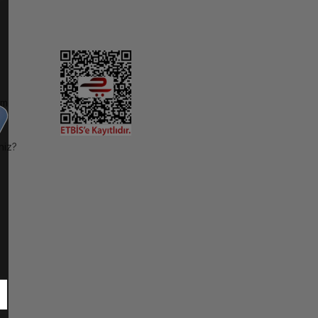
im
niz?
ı