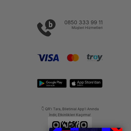
0850 333 99 11
Müşteri Hizmetleri
👇 QR'ı Tara, Biletinial App'i Anında
İndir, Etkinlikleri Kaçırma!