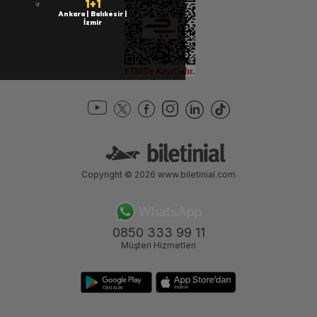
1+1
İstanbul | İzmir
Ankara | Balıkesir |
İzmir
Copyright © 2026
www.biletinial.com
0850 333 99 11
Müşteri Hizmetleri