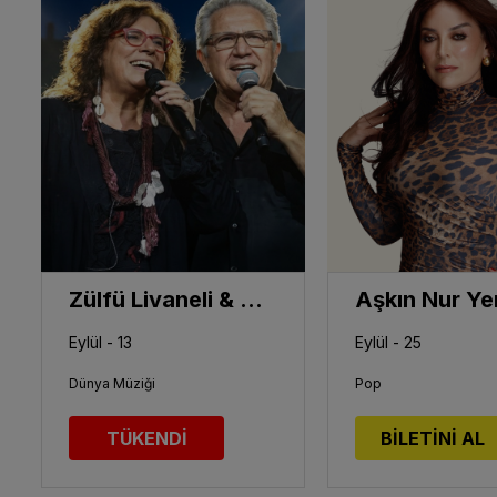
Zülfü Livaneli & Maria Farantouri
Aşkın Nur Ye
Eylül - 13
Eylül - 25
Dünya Müziği
Pop
TÜKENDİ
BİLETİNİ AL