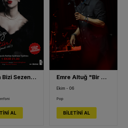
Tuğba Bizi Sezen'e Götür! Senfonik Vol.3
Emre Altuğ "Bir Pop Masalı"
Ekim - 06
enfoni
Pop
TİNİ AL
BİLETİNİ AL