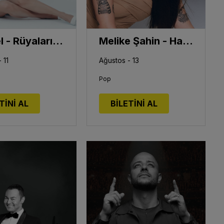
Göksel - Rüyaların İşi Tour
Melike Şahin - Harbiye Konseri
 11
Ağustos - 13
Pop
TİNİ AL
BİLETİNİ AL