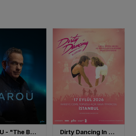
GAROU - "The Best Of"
Dirty Dancing In Concert