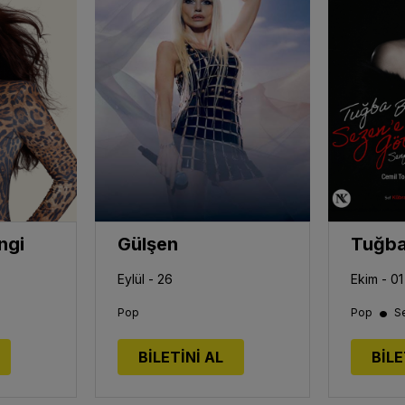
ngi
Gülşen
Eylül - 26
Ekim - 01
•
Pop
Pop
S
BİLETİNİ AL
BİLE