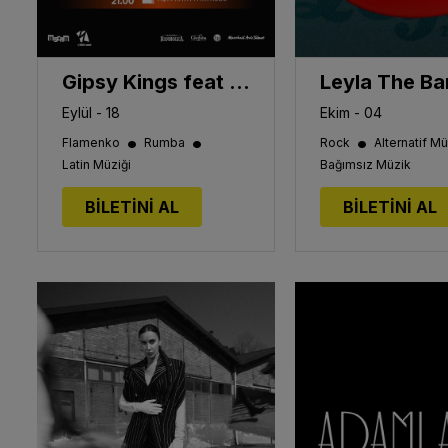
Gipsy Kings feat Tonino Baliardo
Leyla The B
Eylül - 18
Ekim - 04
•
•
•
Flamenko
Rumba
Rock
Alternatif Mü
Latin Müziği
Bağımsız Müzik
BİLETİNİ AL
BİLETİNİ AL