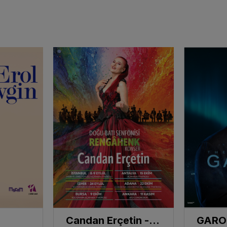
Candan Erçetin - Doğu Batı Senfonisi - Rengâhenk Konser