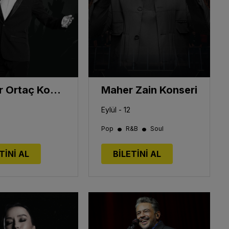
Serdar Ortaç Konseri
Maher Zain Konseri
Eylül - 12
•
•
Pop
R&B
Soul
TİNİ AL
BİLETİNİ AL