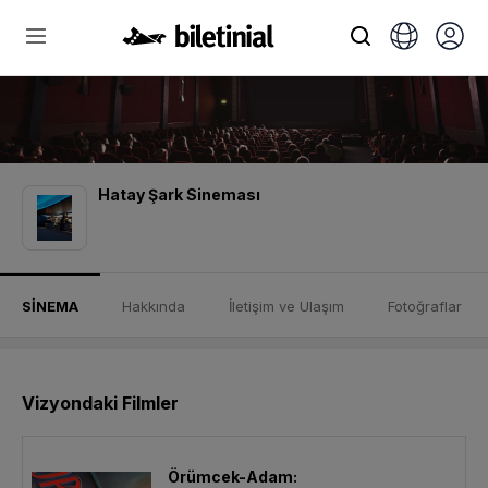
Hatay Şark Sineması
SİNEMA
Hakkında
İletişim ve Ulaşım
Fotoğraflar
Vizyondaki Filmler
Örümcek-Adam: