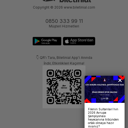
Copyright © 2026
www.biletinial.com
0850 333 99 11
Müşteri Hizmetleri
👇 QR'ı Tara, Biletinial App'i Anında
İndir, Etkinlikleri Kaçırma!
Filenin Sultanları’nın
2026 Avrupa
Şampiyonası
heyecanına tribünden
ortak olmaya hazır
mısınız?