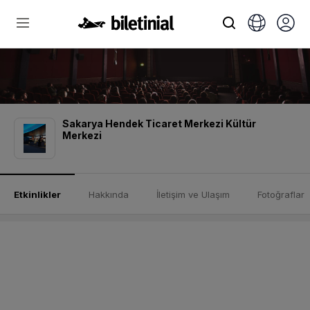
Sakarya Hendek Ticaret Merkezi Kültür
Merkezi
Etkinlikler
Hakkında
İletişim ve Ulaşım
Fotoğraflar