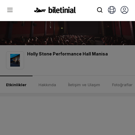
Holly Stone Performance Hall Manisa
Etkinlikler
Hakkında
İletişim ve Ulaşım
Fotoğraflar