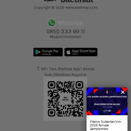
Copyright © 2026
www.biletinial.com
0850 333 99 11
Müşteri Hizmetleri
👇 QR'ı Tara, Biletinial App'i Anında
İndir, Etkinlikleri Kaçırma!
Filenin Sultanları’nın
2026 Avrupa
Şampiyonası