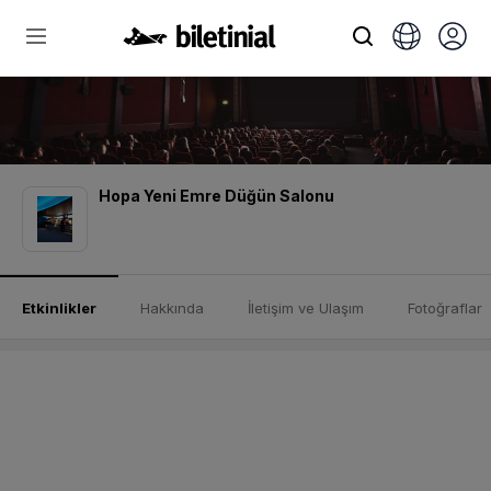
Hopa Yeni Emre Düğün Salonu
Etkinlikler
Hakkında
İletişim ve Ulaşım
Fotoğraflar