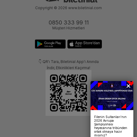
Copyright © 2026
www.biletinial.com
0850 333 99 11
Müşteri Hizmetleri
👇 QR'ı Tara, Biletinial App'i Anında
İndir, Etkinlikleri Kaçırma!
Filenin Sultanları’nın
2026 Avrupa
Şampiyonası
heyecanına tribünden
ortak olmaya hazır
mısınız?