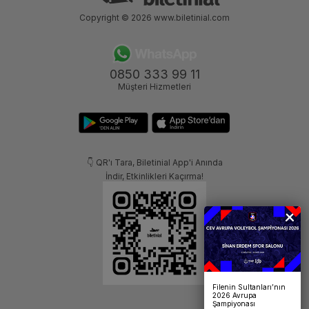
Copyright © 2026
www.biletinial.com
0850 333 99 11
Müşteri Hizmetleri
👇 QR'ı Tara, Biletinial App'i Anında
İndir, Etkinlikleri Kaçırma!
Filenin Sultanları’nın
2026 Avrupa
Şampiyonası