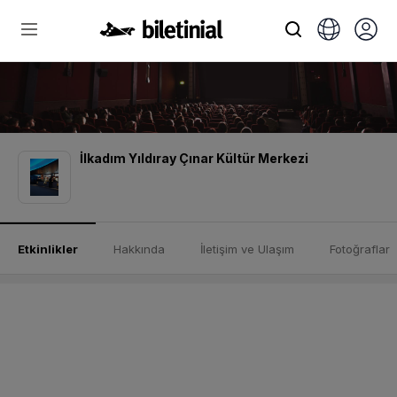
İlkadım Yıldıray Çınar Kültür Merkezi
Etkinlikler
Hakkında
İletişim ve Ulaşım
Fotoğraflar