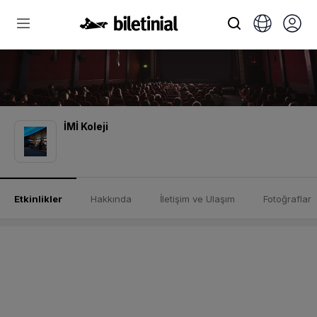
İMİ Koleji
Etkinlikler
Hakkında
İletişim ve Ulaşım
Fotoğraflar