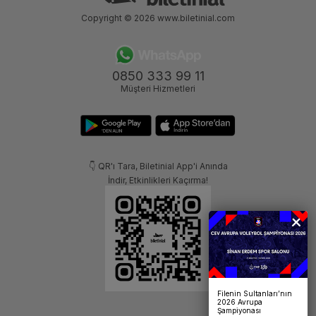
Copyright © 2026
www.biletinial.com
0850 333 99 11
Müşteri Hizmetleri
👇 QR'ı Tara, Biletinial App'i Anında
İndir, Etkinlikleri Kaçırma!
Filenin Sultanları’nın
2026 Avrupa
Şampiyonası