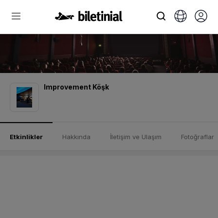
Improvement Köşk
Etkinlikler
Hakkında
İletişim ve Ulaşım
Fotoğraflar