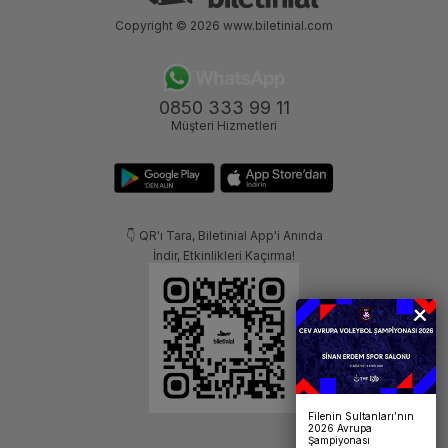
Copyright © 2026
www.biletinial.com
0850 333 99 11
Müşteri Hizmetleri
👇 QR'ı Tara, Biletinial App'i Anında
İndir, Etkinlikleri Kaçırma!
Filenin Sultanları’nın
2026 Avrupa
Şampiyonası