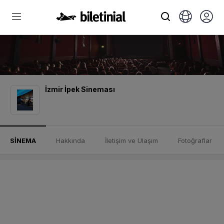
İzmir İpek Sineması
SİNEMA
Hakkında
İletişim ve Ulaşım
Fotoğraflar