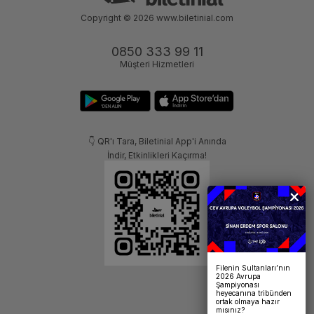
Copyright © 2026
www.biletinial.com
0850 333 99 11
Müşteri Hizmetleri
👇 QR'ı Tara, Biletinial App'i Anında
İndir, Etkinlikleri Kaçırma!
Filenin Sultanları’nın
2026 Avrupa
Şampiyonası
heyecanına tribünden
ortak olmaya hazır
mısınız?