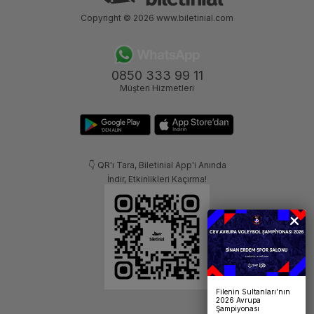
Copyright © 2026
www.biletinial.com
0850 333 99 11
Müşteri Hizmetleri
👇 QR'ı Tara, Biletinial App'i Anında
İndir, Etkinlikleri Kaçırma!
Filenin Sultanları’nın
2026 Avrupa
Şampiyonası