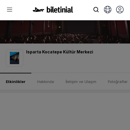
Isparta Kocatepe Kültür Merkezi
Etkinlikler
Hakkında
İletişim ve Ulaşım
Fotoğraflar