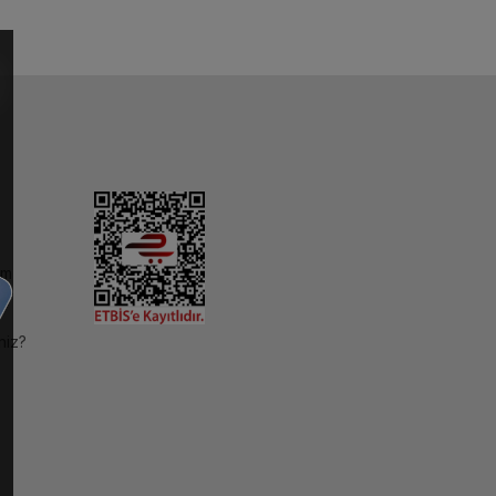
im
niz?