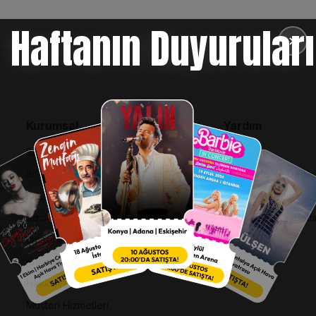
Haftanın Duyuruları
✕
Kurumsal
Yardım
Bilgi Toplumu Hizmetleri
SSS
BiPuan Kurallar & Koşullar
İptal, İade ve Değiş
Kişisel Verilerin Korunması
Nasıl Bilet Alınır
Sözleşme ve Politikalar
Biletinizi Mi Kaybetti
Entegre Yönetim Sistemi Politikası
Kurumsal Kimlik
Hakkımızda
Müşteri Hizmetleri