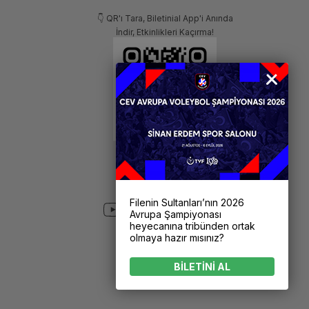
👇 QR'ı Tara, Biletinial App'i Anında
İndir, Etkinlikleri Kaçırma!
Filenin Sultanları’nın 2026
Avrupa Şampiyonası
heyecanına tribünden ortak
olmaya hazır mısınız?
BİLETİNİ AL