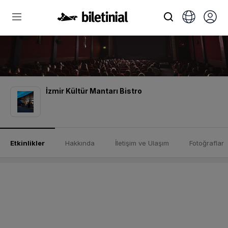
İzmir Kültür Mantarı Bistro
Etkinlikler
Hakkında
İletişim ve Ulaşım
Fotoğraflar