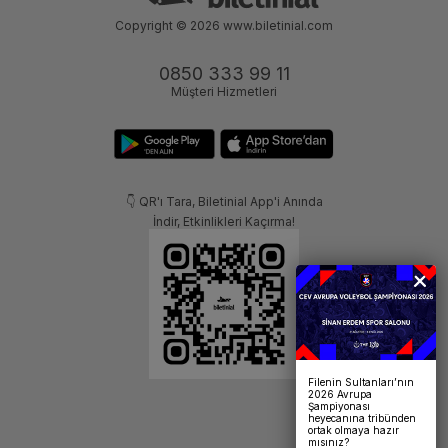
Copyright © 2026
www.biletinial.com
0850 333 99 11
Müşteri Hizmetleri
👇 QR'ı Tara, Biletinial App'i Anında
İndir, Etkinlikleri Kaçırma!
Filenin Sultanları’nın
2026 Avrupa
Şampiyonası
heyecanına tribünden
ortak olmaya hazır
mısınız?