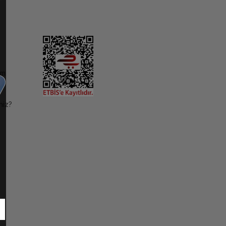
im
niz?
ı