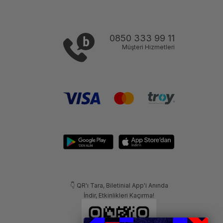
0850 333 99 11
Müşteri Hizmetleri
👇 QR'ı Tara, Biletinial App'i Anında
İndir, Etkinlikleri Kaçırma!