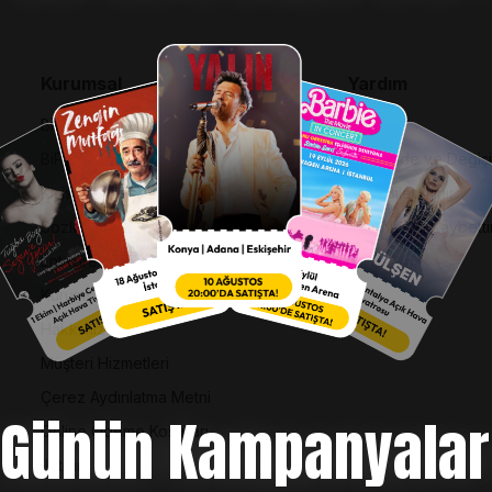
Kurumsal
Yardım
Bilgi Toplumu Hizmetleri
SSS
BiPuan Kurallar & Koşullar
İptal, İade ve Değiş
Kişisel Verilerin Korunması
Nasıl Bilet Alınır
Sözleşme ve Politikalar
Biletinizi Mi Kaybetti
Entegre Yönetim Sistemi Politikası
Kurumsal Kimlik
Hakkımızda
Müşteri Hizmetleri
Çerez Aydınlatma Metni
Günün Kampanyalar
Online Ödeme Koşulları
İletişim