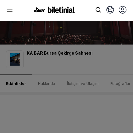
KA BAR Bursa Çekirge Sahnesi
Etkinlikler
Hakkında
İletişim ve Ulaşım
Fotoğraflar