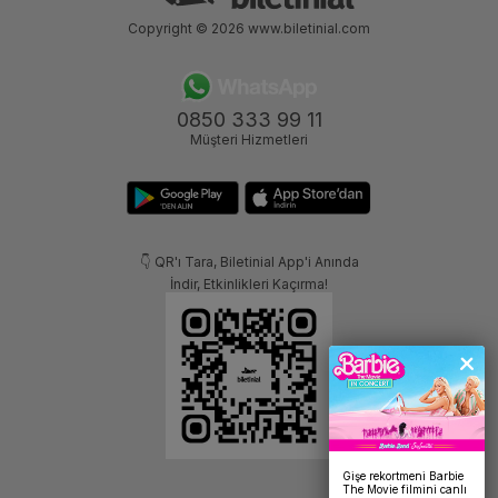
Copyright © 2026
www.biletinial.com
0850 333 99 11
Müşteri Hizmetleri
👇 QR'ı Tara, Biletinial App'i Anında
İndir, Etkinlikleri Kaçırma!
Gişe rekortmeni Barbie
The Movie filmini canlı