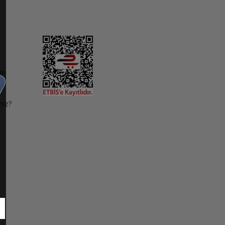
im
niz?
ı