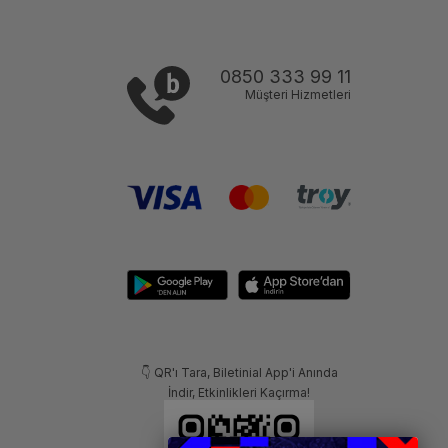
0850 333 99 11
Müşteri Hizmetleri
👇 QR'ı Tara, Biletinial App'i Anında
İndir, Etkinlikleri Kaçırma!