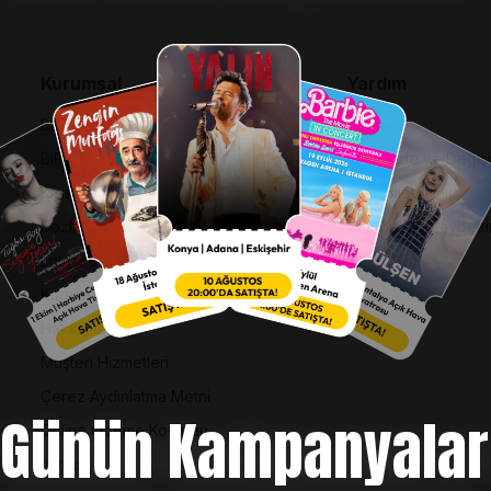
Kurumsal
Yardım
Bilgi Toplumu Hizmetleri
SSS
BiPuan Kurallar & Koşullar
İptal, İade ve Değiş
Kişisel Verilerin Korunması
Nasıl Bilet Alınır
Sözleşme ve Politikalar
Biletinizi Mi Kaybetti
Entegre Yönetim Sistemi Politikası
Kurumsal Kimlik
Hakkımızda
Müşteri Hizmetleri
Çerez Aydınlatma Metni
Günün Kampanyalar
Online Ödeme Koşulları
İletişim