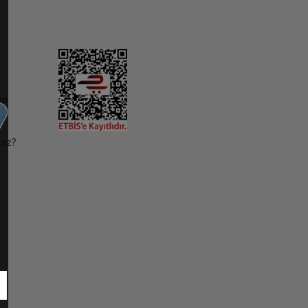
im
niz?
ı