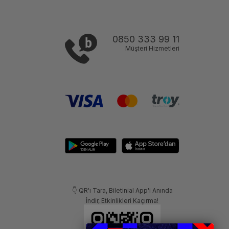
0850 333 99 11
Müşteri Hizmetleri
👇 QR'ı Tara, Biletinial App'i Anında
İndir, Etkinlikleri Kaçırma!