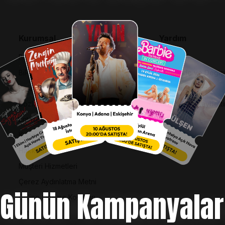
Kurumsal
Yardım
Bilgi Toplumu Hizmetleri
SSS
BiPuan Kurallar & Koşullar
İptal, İade ve Değiş
Kişisel Verilerin Korunması
Nasıl Bilet Alınır
Sözleşme ve Politikalar
Biletinizi Mi Kaybetti
Entegre Yönetim Sistemi Politikası
Kurumsal Kimlik
Hakkımızda
Müşteri Hizmetleri
Çerez Aydınlatma Metni
Günün Kampanyalar
Online Ödeme Koşulları
İletişim