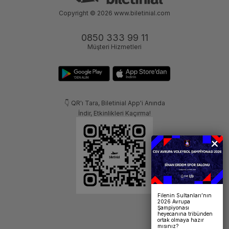
Copyright © 2026
www.biletinial.com
0850 333 99 11
Müşteri Hizmetleri
👇 QR'ı Tara, Biletinial App'i Anında
İndir, Etkinlikleri Kaçırma!
Filenin Sultanları’nın
2026 Avrupa
Şampiyonası
heyecanına tribünden
ortak olmaya hazır
mısınız?