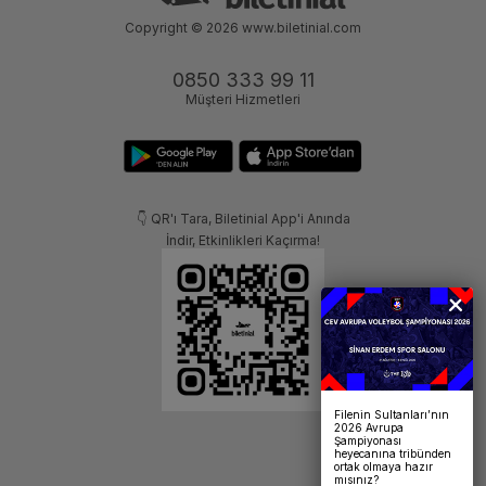
Copyright © 2026
www.biletinial.com
0850 333 99 11
Müşteri Hizmetleri
👇 QR'ı Tara, Biletinial App'i Anında
İndir, Etkinlikleri Kaçırma!
Filenin Sultanları’nın
2026 Avrupa
Şampiyonası
heyecanına tribünden
ortak olmaya hazır
mısınız?