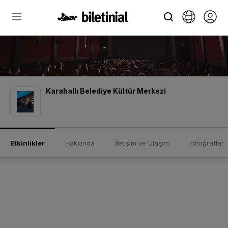
Karahallı Belediye Kültür Merkezi
Etkinlikler
Hakkında
İletişim ve Ulaşım
Fotoğraflar