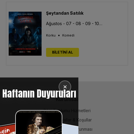
Şeytandan Satılık
Ağustos - 07 - 08 - 09 - 10 - 11 - 12 - 13
•
Korku
Komedi
BİLETİNİ AL
✕
Haftanın Duyuruları
Kurumsal
Bilgi Toplumu Hizmetleri
BiPuan Kurallar & Koşullar
Kişisel Verilerin Korunması