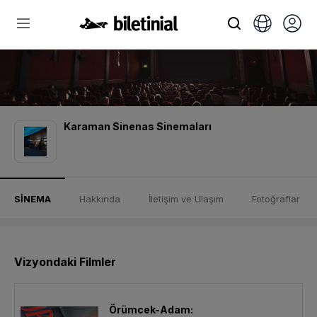
Karaman Sinenas Sinemaları
SİNEMA
Hakkında
İletişim ve Ulaşım
Fotoğraflar
Vizyondaki Filmler
Örümcek-Adam: