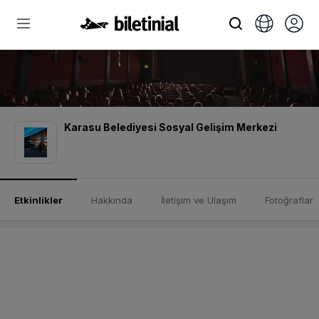
Karasu Belediyesi Sosyal Gelişim Merkezi
Etkinlikler
Hakkında
İletişim ve Ulaşım
Fotoğraflar