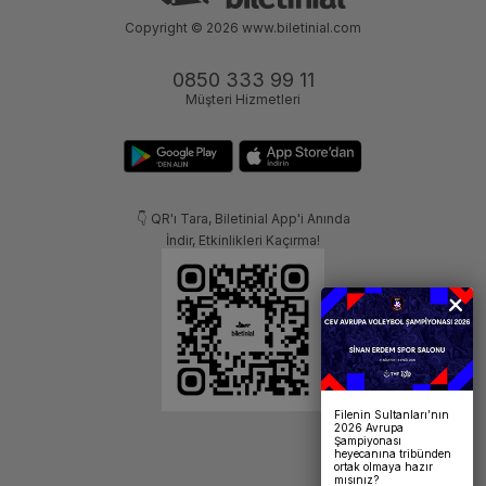
Copyright © 2026
www.biletinial.com
0850 333 99 11
Müşteri Hizmetleri
👇 QR'ı Tara, Biletinial App'i Anında
İndir, Etkinlikleri Kaçırma!
Filenin Sultanları’nın
2026 Avrupa
Şampiyonası
heyecanına tribünden
ortak olmaya hazır
mısınız?