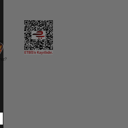
im
niz?
ı