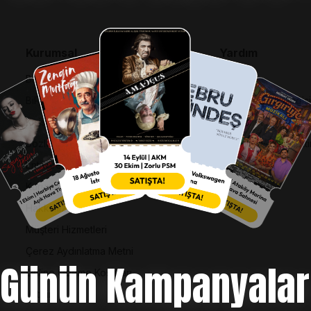
Kurumsal
Yardım
Bilgi Toplumu Hizmetleri
SSS
BiPuan Kurallar & Koşullar
İptal, İade ve Değiş
Kişisel Verilerin Korunması
Nasıl Bilet Alınır
Sözleşme ve Politikalar
Biletinizi Mi Kaybetti
Entegre Yönetim Sistemi Politikası
Kurumsal Kimlik
Hakkımızda
Müşteri Hizmetleri
Çerez Aydınlatma Metni
Günün Kampanyalar
Online Ödeme Koşulları
İletişim