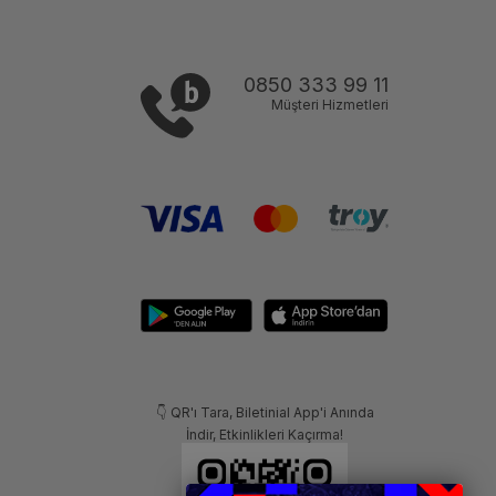
0850 333 99 11
Müşteri Hizmetleri
👇 QR'ı Tara, Biletinial App'i Anında
İndir, Etkinlikleri Kaçırma!