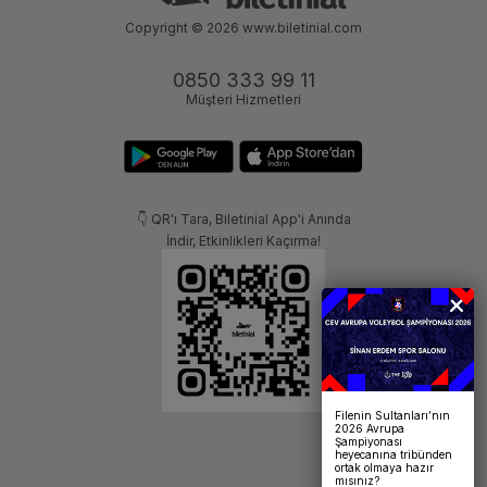
Copyright © 2026
www.biletinial.com
0850 333 99 11
Müşteri Hizmetleri
👇 QR'ı Tara, Biletinial App'i Anında
İndir, Etkinlikleri Kaçırma!
Filenin Sultanları’nın
2026 Avrupa
Şampiyonası
heyecanına tribünden
ortak olmaya hazır
mısınız?