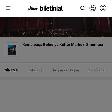
Kemalpaşa Belediye Kültür Merkezi Sineması
SİNEMA
Hakkında
İletişim ve Ulaşım
Fotoğraflar