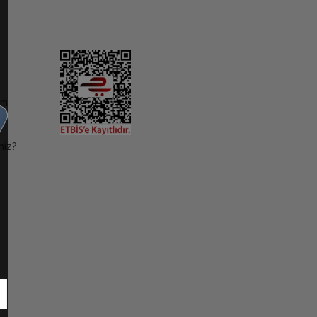
im
niz?
ı