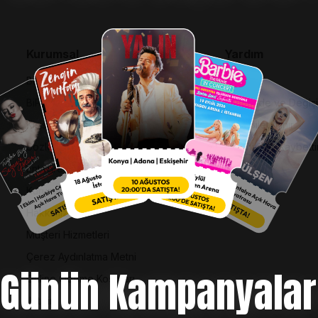
Kurumsal
Yardım
Bilgi Toplumu Hizmetleri
SSS
BiPuan Kurallar & Koşullar
İptal, İade ve Değiş
Kişisel Verilerin Korunması
Nasıl Bilet Alınır
Sözleşme ve Politikalar
Biletinizi Mi Kaybetti
Entegre Yönetim Sistemi Politikası
Kurumsal Kimlik
Hakkımızda
Müşteri Hizmetleri
Çerez Aydınlatma Metni
Günün Kampanyalar
Online Ödeme Koşulları
İletişim