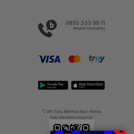
0850 333 99 11
Müşteri Hizmetleri
👇 QR'ı Tara, Biletinial App'i Anında
İndir, Etkinlikleri Kaçırma!