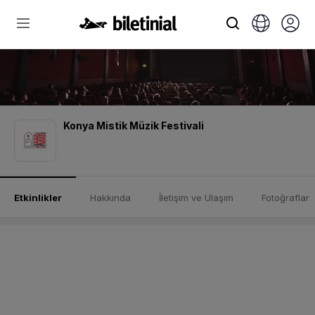
Konya Mistik Müzik Festivali
Etkinlikler
Hakkında
İletişim ve Ulaşım
Fotoğraflar