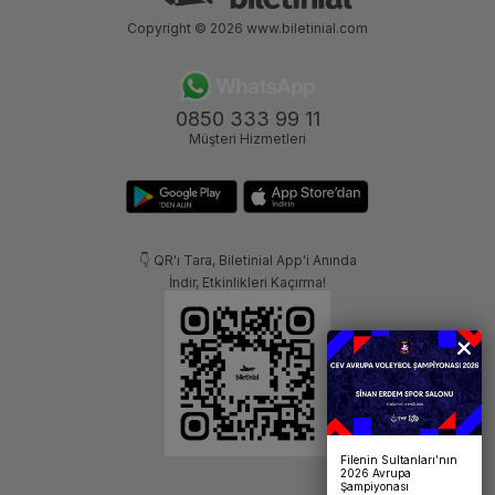
Copyright © 2026
www.biletinial.com
0850 333 99 11
Müşteri Hizmetleri
👇 QR'ı Tara, Biletinial App'i Anında
İndir, Etkinlikleri Kaçırma!
Filenin Sultanları’nın
2026 Avrupa
Şampiyonası