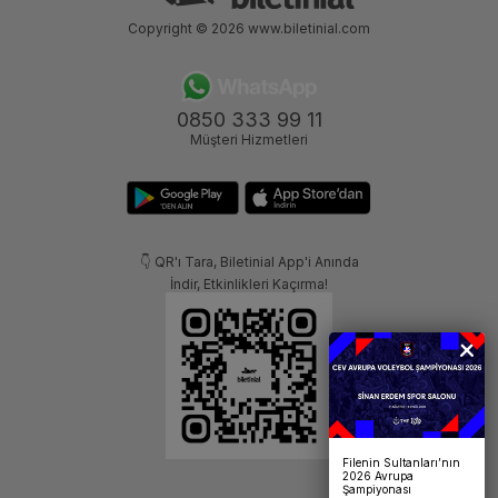
Copyright © 2026
www.biletinial.com
0850 333 99 11
Müşteri Hizmetleri
👇 QR'ı Tara, Biletinial App'i Anında
İndir, Etkinlikleri Kaçırma!
Filenin Sultanları’nın
2026 Avrupa
Şampiyonası