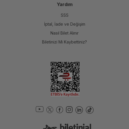
Günün Kampanyaları
Yardım
SSS
İptal, İade ve Değişim
Nasıl Bilet Alınır
Biletinizi Mi Kaybettiniz?
2. Bilette %50
1+1
%20 İndirim
İndirim
Turnede!
Ankara | Kocaeli | Sakarya
Ankara | İstanbul | İzmir