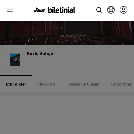
Kozlu Bahçe
Etkinlikler
Hakkında
İletişim ve Ulaşım
Fotoğraflar