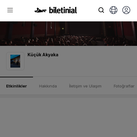
Küçük Akyaka
Etkinlikler
Hakkında
İletişim ve Ulaşım
Fotoğraflar