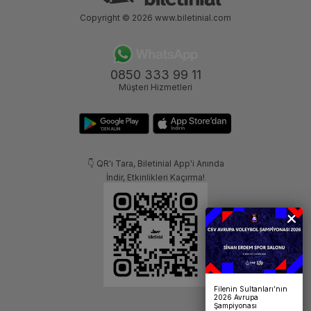
Copyright © 2026
www.biletinial.com
0850 333 99 11
Müşteri Hizmetleri
👇 QR'ı Tara, Biletinial App'i Anında
İndir, Etkinlikleri Kaçırma!
Filenin Sultanları’nın
2026 Avrupa
Şampiyonası