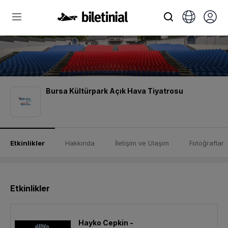
Bursa Kültürpark Açık Hava Tiyatrosu
Etkinlikler
Hakkında
İletişim ve Ulaşım
Fotoğraflar
Etkinlikler
Hayko Cepkin -