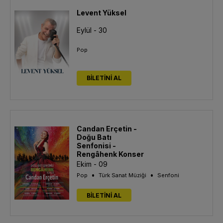
Levent Yüksel
Eylül - 30
Pop
BİLETİNİ AL
Candan Erçetin -
Doğu Batı
Senfonisi -
Rengâhenk Konser
Ekim - 09
•
•
Pop
Türk Sanat Müziği
Senfoni
BİLETİNİ AL