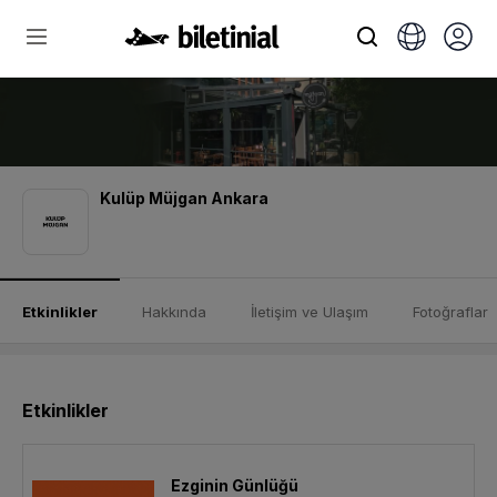
Kulüp Müjgan Ankara
Etkinlikler
Hakkında
İletişim ve Ulaşım
Fotoğraflar
Etkinlikler
Ezginin Günlüğü