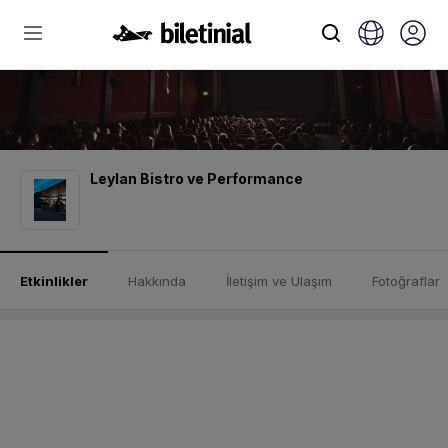
Leylan Bistro ve Performance
Etkinlikler
Hakkında
İletişim ve Ulaşım
Fotoğraflar