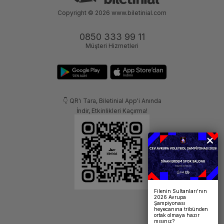
Copyright © 2026
www.biletinial.com
0850 333 99 11
Müşteri Hizmetleri
👇 QR'ı Tara, Biletinial App'i Anında
İndir, Etkinlikleri Kaçırma!
Filenin Sultanları’nın
2026 Avrupa
Şampiyonası
heyecanına tribünden
ortak olmaya hazır
mısınız?